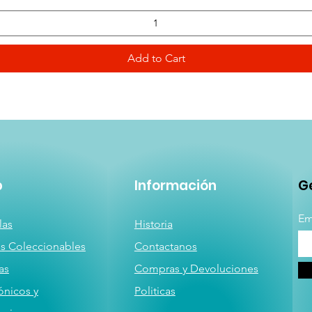
Add to Cart
p
Información
Ge
Em
las
Historia
as
Coleccionables
Contactanos
a
s
Compras y Devoluciones
ónicos y
Politicas