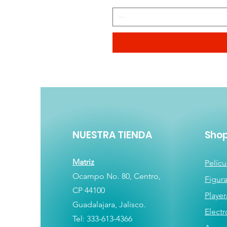
NUESTRA TIENDA
Sho
Matriz
Pelícu
Ocampo No. 80, Centro,
Figur
CP 44100
Player
Guadalajara, Jalisco.
E
lectr
Tel: 333-613-4366