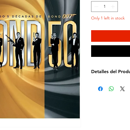
Only 1 left in stock
Detalles del Prod
Idioma: Español e 
Subtítulos: Español
Estudio: 20th Cent
Cantidad de discos
Formato: Blu-ray
Zona: A