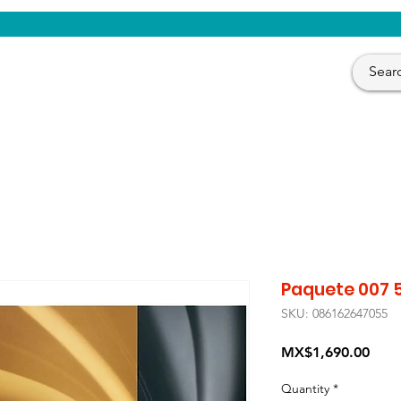
CENTAUROS VIDEO
Paquete 007 
SKU: 086162647055
Pric
MX$1,690.00
Quantity
*