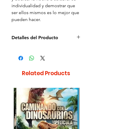
individualidad y demostrar que
ser ellos mismos es lo mejor que
pueden hacer.
Detalles del Producto
Director: Mike Fetterly, Steve
Sacks
Idioma: Español e Inglés
Subtítulos: NA
Related Products
Estudio: Universal
Cantidad de discos: 1
Duración aprox.: 71min
Formato: DVD
Región: 4