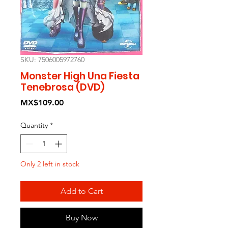
SKU: 7506005972760
Monster High Una Fiesta
Tenebrosa (DVD)
Price
MX$109.00
Quantity
*
Only 2 left in stock
Add to Cart
Buy Now