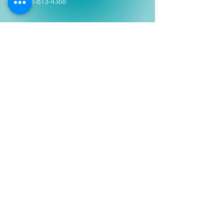
Tel:
333-613-4366
Shop
Películas
Figuras
Coleccionables
Playera
s
E
lectrónicos y Accesorios
Novedades
Información
Historia
Contactanos