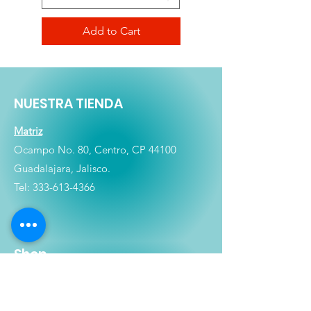
Add to Cart
NUESTRA TIENDA
Matriz
Ocampo No. 80, Centro, CP 44100
Guadalajara, Jalisco.
Tel:
333-613-4366
Shop
Películas
Figuras
Coleccionables