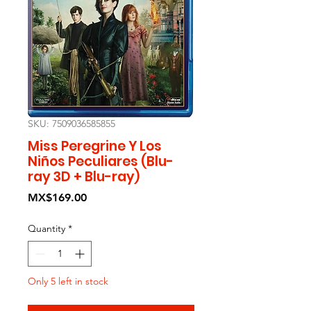
SKU: 7509036585855
Miss Peregrine Y Los
Niños Peculiares (Blu-
ray 3D + Blu-ray)
Price
MX$169.00
Quantity
*
Only 5 left in stock