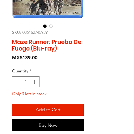
SKU: 086162745959
Maze Runner: Prueba De
Fuego (Blu-ray)
Price
MX$139.00
Quantity
*
Only 3 left in stock
Add to Cart
Buy Now