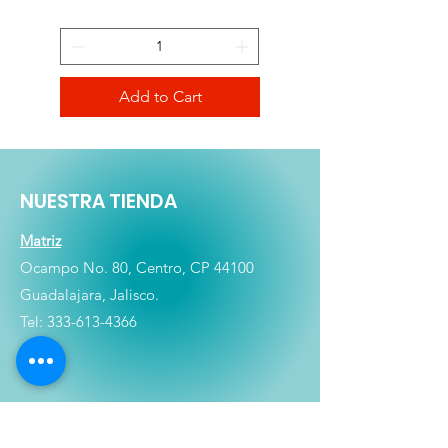
Add to Cart
NUESTRA TIENDA
Matriz
Ocampo No. 80, Centro, CP 44100
Guadalajara, Jalisco.
Tel:
333-613-4366
Shop