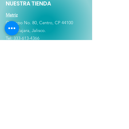
NUESTRA TIENDA
Matriz
Ocampo No. 80, Centro, CP 44100
Guadalajara, Jalisco.
Tel:
333-613-4366
Shop
Películas
Figuras
Coleccionables
Playera
s
E
lectrónicos y Accesorios
Novedades