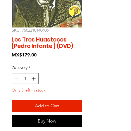
SKU: 7502210140406
Los Tres Huastecos
[Pedro Infante ] (DVD)
Price
MX$179.00
Quantity
*
Only 3 left in stock
Add to Cart
Buy Now