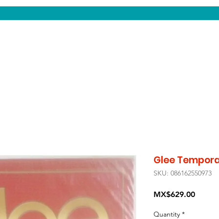
CENTAUROS VIDEO
Glee Temporad
SKU: 086162550973
Price
MX$629.00
Quantity
*