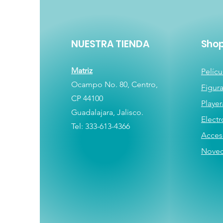
NUESTRA TIENDA
Sho
Matriz
Pelícu
Ocampo No. 80, Centro,
Figur
CP 44100
Player
Guadalajara, Jalisco.
E
lectr
Tel: 333-613-4366
Acces
Nove