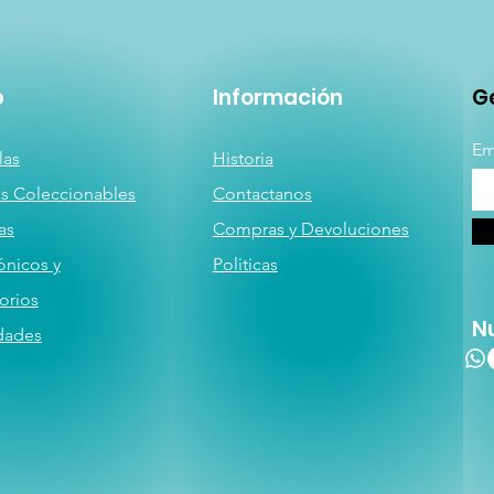
p
Información
Ge
Em
las
Historia
as
Coleccionables
Contactanos
a
s
Compras y Devoluciones
ónicos y
Politicas
orios
N
dades