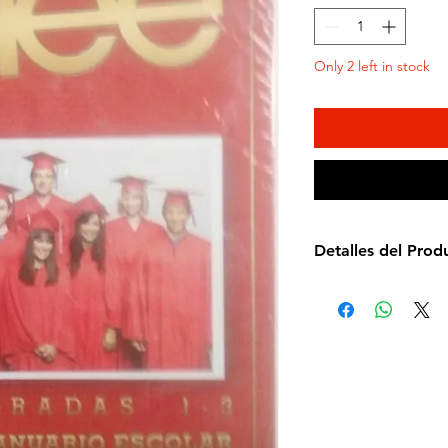
Only 2 left in stock
Detalles del Prod
Idioma: Español e 
Subtítulos: Español
Estudio: Fox
Cantidad de discos
Formato: DVD
Región: 4