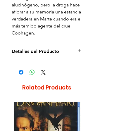
alucinógeno, pero la droga hace
aflorar a su memoria una estancia
verdadera en Marte cuando era el
más temido agente del cruel
Coohagen.
Detalles del Producto
Director de la película: Paul
Verhoeven
Idioma: Inglés
Subtítulos: Español e Inglés
Related Products
Estudio: Universal Studios
Cantidad de discos: 1
Duración aprox.: 113min
Formato: Blu-ray
Zona: A