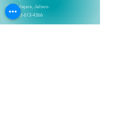
Guadalajara, Jalisco.
Tel:
333-613-4366
Shop
Películas
Figuras
Coleccionables
Playera
s
E
lectrónicos y Accesorios
Novedades
Información