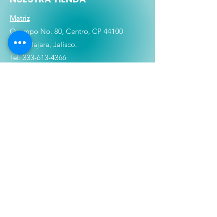
Matriz
Ocampo No. 80, Centro, CP 44100
Guadalajara, Jalisco.
Tel:
333-613-4366
Shop
Películas
Figuras
Coleccionables
Playera
s
E
lectrónicos y Accesorios
Novedades