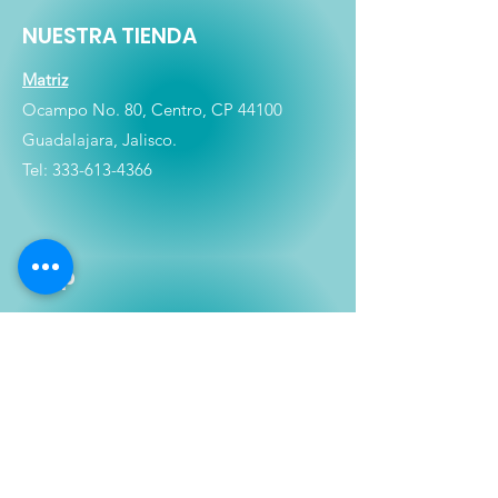
NUESTRA TIENDA
Matriz
Ocampo No. 80, Centro, CP 44100
Guadalajara, Jalisco.
Tel:
333-613-4366
Shop
Películas
Figuras
Coleccionables
Playera
s
E
lectrónicos y Accesorios
Novedades