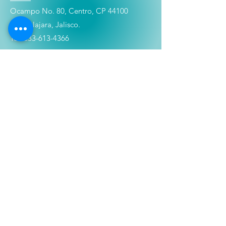
Ocampo No. 80, Centro, CP 44100
Guadalajara, Jalisco.
Tel:
333-613-4366
Shop
Películas
Figuras
Coleccionables
Playera
s
E
lectrónicos y Accesorios
Novedades
Información