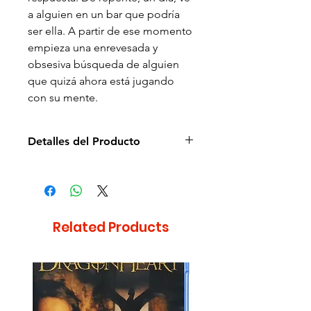
a alguien en un bar que podría
ser ella. A partir de ese momento
empieza una enrevesada y
obsesiva búsqueda de alguien
que quizá ahora está jugando
con su mente.
Detalles del Producto
Director: Paul McGuigan
Idioma: Español e Inglés
Subtítulos: Español e Inglés
Estudio: Videomax
Related Products
Cantidad de discos: 1
Duración aprox.: 115min
Formato: DVD
Región: 1 y 4