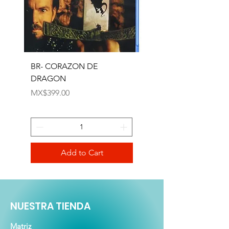
BR- CORAZON DE
CAMINANDO CON
DRAGON
DINOSAURIOS - BR
Price
Price
MX$399.00
MX$99.00
Add to Cart
NUESTRA TIENDA
Matriz