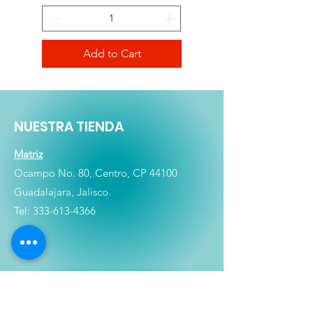
Add to Cart
NUESTRA TIENDA
Matriz
Ocampo No. 80, Centro, CP 44100
Guadalajara, Jalisco.
Tel:
333-613-4366
Shop
Películas