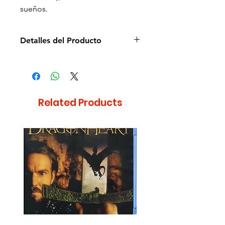
sueños.
Detalles del Producto
Director de la película: Richard
Curtis
Idioma: Español e Inglés
Subtítulos: Español e Inglés
Related Products
Estudio: Universal Studios
Cantidad de discos: 1
Duración aprox.: 123min
Formato: Blu-ray
Zona: A