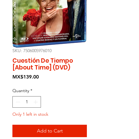
SKU: 7506005976010
Cuestión De Tiempo
[About Time] (DVD)
Price
MX$139.00
Quantity
*
Only 1 left in stock
Add to Cart