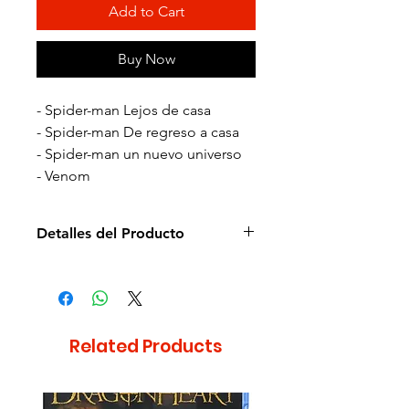
Add to Cart
Buy Now
- Spider-man Lejos de casa
- Spider-man De regreso a casa
- Spider-man un nuevo universo
- Venom
Detalles del Producto
Director de la película: Varios
Idioma: Español e Inglés
Subtítulos: Español e Inglés
Estudio: Marvel
Related Products
Cantidad de discos: 4
Formato: Blu-ray
Zona: A