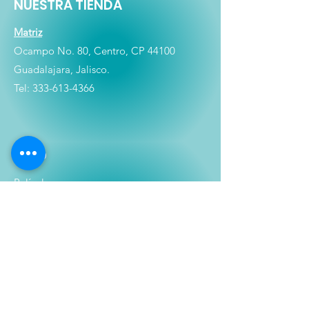
NUESTRA TIENDA
Matriz
Ocampo No. 80, Centro, CP 44100
Guadalajara, Jalisco.
Tel:
333-613-4366
Shop
Películas
Figuras
Coleccionables
Playera
s
E
lectrónicos y Accesorios
Novedades