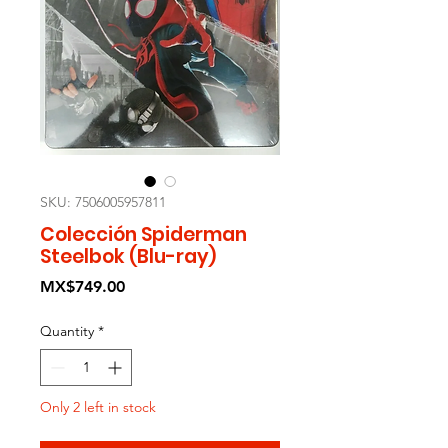
SKU: 7506005957811
Colección Spiderman
Steelbok (Blu-ray)
Price
MX$749.00
Quantity
*
Only 2 left in stock