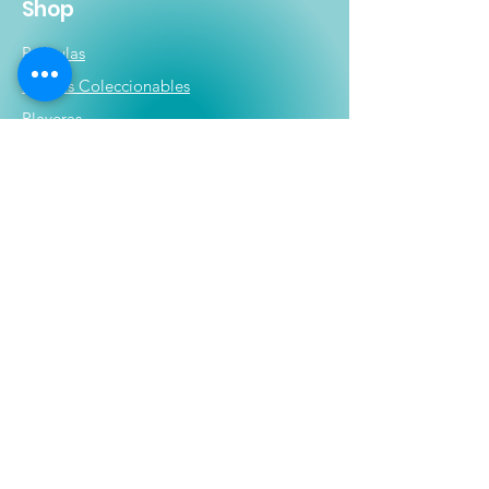
Shop
Películas
Figuras
Coleccionables
Playera
s
E
lectrónicos y Accesorios
Novedades
Información
Historia
Contactanos
Compras y Devoluciones
Politicas