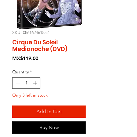
SKU: 086162461552
Cirque Du Soleil
Medianoche (DVD)
Price
MX$119.00
Quantity
*
Only 3 left in stock
Add to Cart
Buy Now